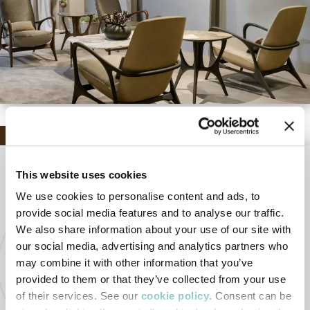
Bellotti Ezio su IFDM presenta GEA, la
This website uses cookies
linea nuova Bel Mondo
We use cookies to personalise content and ads, to
provide social media features and to analyse our traffic.
Due brand, due anime diverse, un’unica forte
We also share information about your use of our site with
identità: quella che caratterizza tutta la
our social media, advertising and analytics partners who
may combine it with other information that you’ve
produzione di Bellotti Ezio, fatta di lavorazioni,
provided to them or that they’ve collected from your use
dettagli e finiture esclusivi,…
of their services. See our
cookie policy
. Consent can be