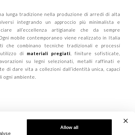
una lunga tradizione nella produzione di arredi di alta
versi integrando un approccio più minimalista e
iare all’eccellenza artigianale che da sempre
 Ogni mobile contemporaneo viene realizzato in Italia
zati che combinano tecniche tradizionali e processi
’utilizzo di
materiali pregiati
, finiture sofisticate,
avorazioni su legni selezionati, metalli raffinati e
 di dare vita a collezioni dall’identità unica, capaci
di ogni ambiente.
Allow all
alyse