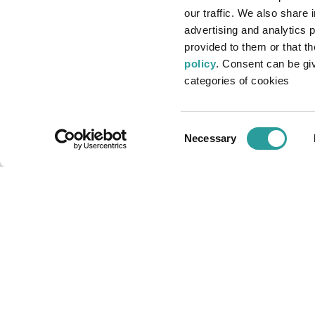
BELLOTTI EZIO ARREDAMENTI s.r.l
our traffic. We also share 
advertising and analytics 
Via Milano ang. Via Buozzi
provided to them or that t
22060 - Cabiate (CO) - Italy
policy
. Consent can be give
Tel. +39 031.766113
categories of cookies
Email:
bellotti@bellotti.it
P.I. 02361680966
Consent
Necessary
REA MI-2561918
Selection
Cap. soc. € 46.800 i.v.
Informativa privacy
Informativa cookie
Accessibilità