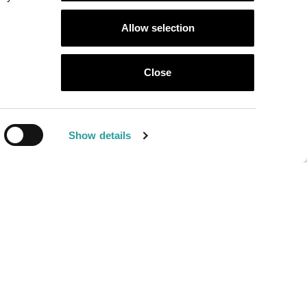
GUICI SU
Allow selection
llotti Ezio
Close
l Mondo
Show details