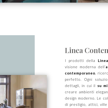
Linea Contem
I prodotti della
Line
visione moderna dell’
a
contemporaneo
, ricer
perfetto. Ogni soluz
dettagli, in cui il
su mi
creare ambienti elegant
design moderno. Le co
di prestigio, attici, vi