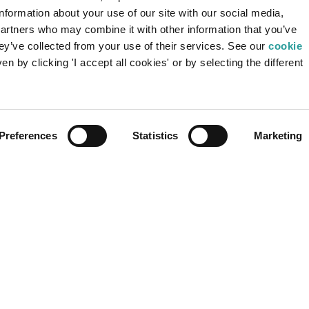
AREA RISERVATA
SE
information about your use of our site with our social media,
partners who may combine it with other information that you’ve
Per accedere ai contenuti riservati, registrati
hey’ve collected from your use of their services. See our
cookie
o effettua il login.
Be
n by clicking 'I accept all cookies' or by selecting the different
Be
LOGIN
REGISTRAZIONE
Preferences
Statistics
Marketing