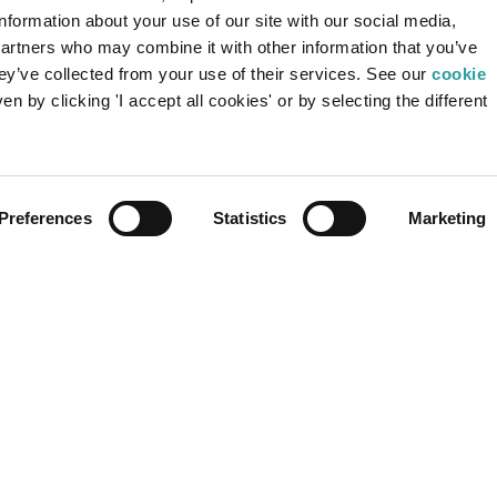
AREA RISERVATA
SE
information about your use of our site with our social media,
partners who may combine it with other information that you’ve
Per accedere ai contenuti riservati, registrati
hey’ve collected from your use of their services. See our
cookie
o effettua il login.
Be
n by clicking 'I accept all cookies' or by selecting the different
Be
LOGIN
REGISTRAZIONE
Preferences
Statistics
Marketing