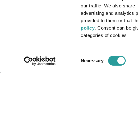
BELLOTTI EZIO ARREDAMENTI s.r.l
our traffic. We also share 
advertising and analytics 
Via Milano ang. Via Buozzi
provided to them or that t
22060 - Cabiate (CO) - Italy
policy
. Consent can be give
Tel. +39 031.766113
categories of cookies
Email:
bellotti@bellotti.it
P.I. 02361680966
Consent
Necessary
REA MI-2561918
Selection
Cap. soc. € 46.800 i.v.
Informativa privacy
Informativa cookie
Accessibilità