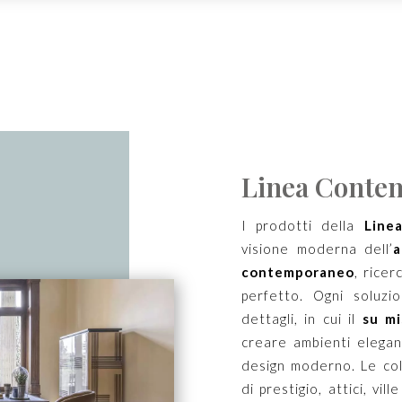
Linea Contem
I prodotti della
Line
visione moderna dell’
a
contemporaneo
, ricer
perfetto. Ogni soluz
dettagli, in cui il
su mi
creare ambienti elegant
design moderno. Le co
di prestigio, attici, vi