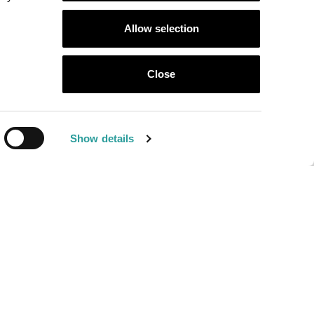
GUICI SU
Allow selection
llotti Ezio
Close
l Mondo
Show details