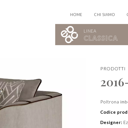
HOME
CHI SIAMO
LINEA
CLASSICA
mporanea Bel Mondo
PRODOTTI
2016
Poltrona imb
Codice prod
Designer:
Ez