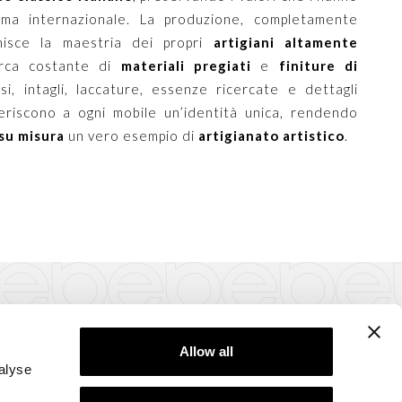
ma internazionale. La produzione, completamente
 unisce la maestria dei propri
artigiani altamente
erca costante di
materiali pregiati
e
finiture di
rsi, intagli, laccature, essenze ricercate e dettagli
eriscono a ogni mobile un’identità unica, rendendo
su misura
un vero esempio di
artigianato artistico
.
GUICI SU
Allow all
alyse
llotti Ezio