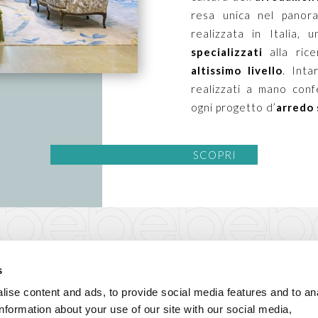
resa unica nel panora
realizzata in Italia,
specializzati
alla ric
altissimo livello
. Inta
realizzati a mano conf
ogni progetto d’
arredo 
SCOPRI
AREA RISERVATA
SE
s
Per accedere ai contenuti riservati, registrati
ise content and ads, to provide social media features and to an
o effettua il login.
Be
information about your use of our site with our social media,