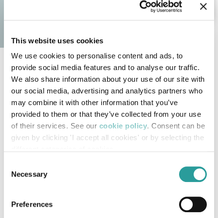
This website uses cookies
We use cookies to personalise content and ads, to
provide social media features and to analyse our traffic.
Linea Classica Bellotti Ezio
We also share information about your use of our site with
our social media, advertising and analytics partners who
I prodotti della
Linea Classica Bellotti Ezio
may combine it with other information that you’ve
rappresentano l’essenza dell’
arredamento di lusso
provided to them or that they’ve collected from your use
Made in Italy
, un perfetto equilibrio tra
design
of their services. See our
cookie policy
. Consent can be
tradizionale
, eleganza senza tempo e cura
given by clicking 'I accept all cookies' or by selecting the
different categories of cookies
artigianale
. Ogni ambiente è progettato con un
Consent
approccio sartoriale, dove l’
arredo su misura
Necessary
Selection
diventa protagonista e si traduce in
mobili classici
pensati per valorizzare ville, residenze di prestigio e
Preferences
spazi che richiedono raffinatezza e carattere.