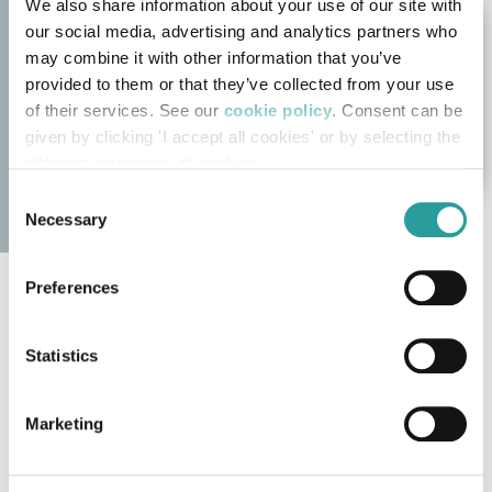
We also share information about your use of our site with
our social media, advertising and analytics partners who
may combine it with other information that you’ve
provided to them or that they’ve collected from your use
of their services. See our
cookie policy
. Consent can be
given by clicking 'I accept all cookies' or by selecting the
different categories of cookies
Consent
Necessary
Selection
Preferences
Linea Classica Bellotti Ezio
I prodotti della
Linea Classica Bellotti Ezio
Statistics
rappresentano l’essenza dell’
arredamento di lusso
Made in Italy
, un perfetto equilibrio tra
design
Marketing
tradizionale
, eleganza senza tempo e cura
artigianale
. Ogni ambiente è progettato con un