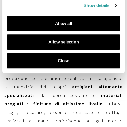
Show details
approccio sartoriale, dove l’
arredo su misura
diventa protagonista e si traduce in
mobili classici
Allow all
pensati per valorizzare ville, residenze di prestigio e
spazi che richiedono raffinatezza e carattere.
Allow selection
L’azienda, storica eccellenza della Brianza, porta
avanti da generazioni la cultura dell’
arredamento
Close
classico italiano
, preservando i valori che l’hanno
resa unica nel panorama internazionale. La
produzione, completamente realizzata in Italia, unisce
la maestria dei propri
artigiani altamente
specializzati
alla ricerca costante di
materiali
pregiati
e
finiture di altissimo livello
. Intarsi,
intagli, laccature, essenze ricercate e dettagli
realizzati a mano conferiscono a ogni mobile