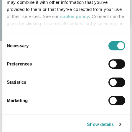
may combine it with other information that you’ve
provided to them or that they’ve collected from your use
of their services. See our
cookie policy
. Consent can be
given by clicking 'I accept all cookies' or by selecting the
different categories of cookies
Consent
Necessary
Selection
Linea Classica Bellotti Ezio
Preferences
I prodotti della
Linea Classica Bellotti Ezio
rappresentano l’essenza dell’
arredamento di lusso
Statistics
Made in Italy
, un perfetto equilibrio tra
design
tradizionale
, eleganza senza tempo e cura
Marketing
artigianale
. Ogni ambiente è progettato con un
approccio sartoriale, dove l’
arredo su misura
diventa protagonista e si traduce in
mobili classici
Show details
pensati per valorizzare ville, residenze di prestigio e