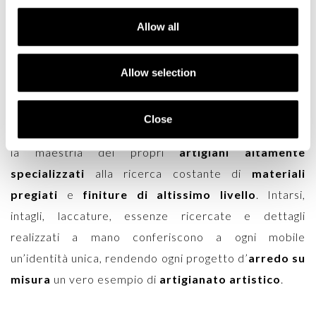
spazi che richiedono raffinatezza e carattere.
Allow all
L’azienda, storica eccellenza della Brianza, porta
avanti da generazioni la cultura dell’
arredamento
Allow selection
classico italiano
, preservando i valori che l’hanno
resa unica nel panorama internazionale. La
Close
produzione, completamente realizzata in Italia, unisce
la maestria dei propri
artigiani altamente
specializzati
alla ricerca costante di
materiali
pregiati
e
finiture di altissimo livello
. Intarsi,
intagli, laccature, essenze ricercate e dettagli
realizzati a mano conferiscono a ogni mobile
un’identità unica, rendendo ogni progetto d’
arredo su
misura
un vero esempio di
artigianato artistico
.